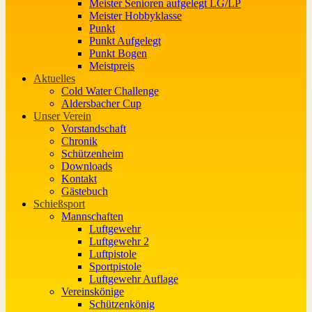
Meister Senioren aufgelegt LG/LP
Meister Hobbyklasse
Punkt
Punkt Aufgelegt
Punkt Bogen
Meistpreis
Aktuelles
Cold Water Challenge
Aldersbacher Cup
Unser Verein
Vorstandschaft
Chronik
Schützenheim
Downloads
Kontakt
Gästebuch
Schießsport
Mannschaften
Luftgewehr
Luftgewehr 2
Luftpistole
Sportpistole
Luftgewehr Auflage
Vereinskönige
Schützenkönig